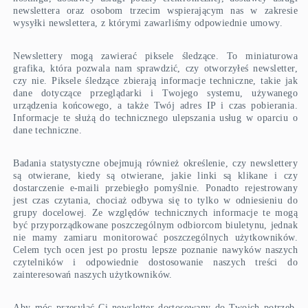
newslettera oraz osobom trzecim wspierającym nas w zakresie
wysyłki newslettera, z którymi zawarliśmy odpowiednie umowy.
Newslettery mogą zawierać piksele śledzące. To miniaturowa
grafika, która pozwala nam sprawdzić, czy otworzyłeś newsletter,
czy nie. Piksele śledzące zbierają informacje techniczne, takie jak
dane dotyczące przeglądarki i Twojego systemu, używanego
urządzenia końcowego, a także Twój adres IP i czas pobierania.
Informacje te służą do technicznego ulepszania usług w oparciu o
dane techniczne.
Badania statystyczne obejmują również określenie, czy newslettery
są otwierane, kiedy są otwierane, jakie linki są klikane i czy
dostarczenie e-maili przebiegło pomyślnie. Ponadto rejestrowany
jest czas czytania, chociaż odbywa się to tylko w odniesieniu do
grupy docelowej. Ze względów technicznych informacje te mogą
być przyporządkowane poszczególnym odbiorcom biuletynu, jednak
nie mamy zamiaru monitorować poszczególnych użytkowników.
Celem tych ocen jest po prostu lepsze poznanie nawyków naszych
czytelników i odpowiednie dostosowanie naszych treści do
zainteresowań naszych użytkowników.
Aby móc przesyłać Ci newsletter dostosowany do Twoich potrzeb,