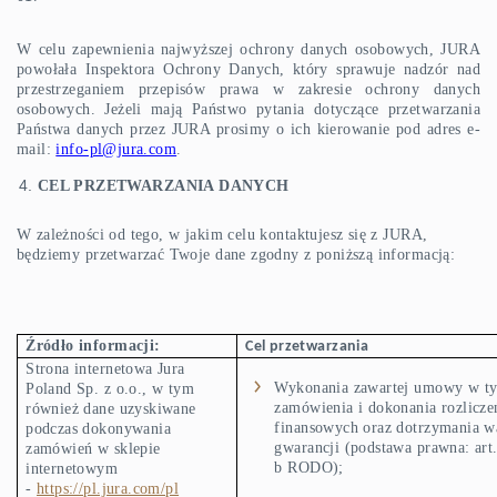
W celu zapewnienia najwyższej ochrony danych osobowych, JURA
powołała Inspektora Ochrony Danych, który sprawuje nadzór nad
przestrzeganiem przepisów prawa w zakresie ochrony danych
osobowych. Jeżeli mają Państwo pytania dotyczące przetwarzania
Państwa danych przez JURA prosimy o ich kierowanie pod adres e-
mail:
info-pl@jura.com
.
CEL PRZETWARZANIA DANYCH
W zależności od tego, w jakim celu kontaktujesz się z JURA,
będziemy przetwarzać Twoje dane zgodny z poniższą informacją:
Źródło informacji:
Cel przetwarzania
Strona internetowa Jura
Wykonania zawartej umowy w tym
Poland Sp. z o.o., w tym
zamówienia i dokonania rozlicze
również dane uzyskiwane
finansowych oraz dotrzymania 
podczas dokonywania
gwarancji (podstawa prawna: art. 
zamówień w sklepie
b RODO);
internetowym
-
https://pl.jura.com/pl