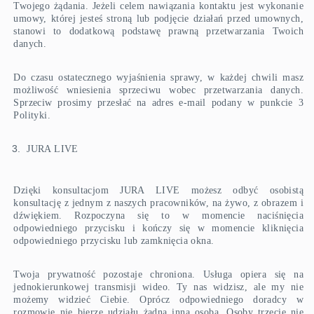
Twojego żądania. Jeżeli celem nawiązania kontaktu jest wykonanie
umowy, której jesteś stroną lub podjęcie działań przed umownych,
stanowi to dodatkową podstawę prawną przetwarzania Twoich
danych.
Do czasu ostatecznego wyjaśnienia sprawy, w każdej chwili masz
możliwość wniesienia sprzeciwu wobec przetwarzania danych.
Sprzeciw prosimy przesłać na adres e-mail podany w punkcie 3
Polityki.
JURA LIVE
Dzięki konsultacjom JURA LIVE możesz odbyć osobistą
konsultację z jednym z naszych pracowników, na żywo, z obrazem i
dźwiękiem. Rozpoczyna się to w momencie naciśnięcia
odpowiedniego przycisku i kończy się w momencie kliknięcia
odpowiedniego przycisku lub zamknięcia okna.
Twoja prywatność pozostaje chroniona. Usługa opiera się na
jednokierunkowej transmisji wideo. Ty nas widzisz, ale my nie
możemy widzieć Ciebie. Oprócz odpowiedniego doradcy w
rozmowie nie bierze udziału żadna inna osoba. Osoby trzecie nie