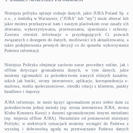
Niniejsza polityka opisuje rodzaje danych, jakie JURA Poland Sp. z
o.o., z siedzibą w Warszawie, (“JURA” lub “my”) może zbierać lub
jakie możesz przekazywać nam i naszym placówkom oraz zasady ich
zbierania, wykorzystywania, przetwarzania, ujawniania i ochrony.
Zawiera również informacje o przysługujących Ci prawach
związanych z dostępem do danych, możliwości ich aktualizowania, a
także podejmowania pewnych decyzji co do sposobu wykorzystania
Państwa informacji.
Niniejsza Polityka obejmuje zarówno nasze procedury online, jak i
offline dotyczące gromadzenia danych, w tym danych, jakie
możemy zgromadzić za pośrednictwem naszych różnych kanałów,
takich jak butiki, strony internetowe, aplikacje, korespondencja e-
mailowa, media społecznościowe, ośrodki relacji z klientem, punkty
handlowe i imprezy.
JURA informuje, że może łączyć zgromadzone przez siebie dane za
pośrednictwem jednej metody (np. strona internetowa JURA, strona
Klubu Konesera Kawy) z danymi zgromadzonymi innymi metodami
(np. impreza offline JURA). Niezależnie od postanowień niniejszej
Polityki, w niektórych sytuacjach możemy wystąpić do Państwa z
wyraźną i dobrowolną zgodę na przetwarzanie Państwa danych