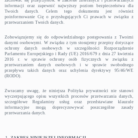
zachować się przejrzystość w zakresie zbieranych i przetwarzanych
informacji oraz zapewnić najwyższy poziom bezpieczeństwa dla
Twoich danych. Celem tego dokumentu jest również
poinformowanie Cię o przysługujących Ci prawach w związku z
przetwarzaniem Twoich danych.
Zobowiązujemy się do odpowiedzialnego postępowania z Twoimi
danymi osobowymi. W związku z tym stosujemy przepisy dotyczące
ochrony danych osobowych w szczególności Rozporządzenie
Parlamentu Europejskiego i Rady (UE) 2016/679 z dnia 27 kwietnia
2016 r. w sprawie ochrony osób fizycznych w związku z
przetwarzaniem danych osobowych i w sprawie swobodnego
przepływu takich danych oraz uchylenia dyrektywy 95/46/WE
(RODO).
Zwracamy uwagę, że niniejsza Polityka prywatności nie stanowi
wyczerpującego opisu wszystkich procesów przetwarzania danych,
szczegółowe Regulaminy usług oraz przedstawiane klauzule
informacyjne mogą doprecyzowywać poszczególne zasady
przetwarzania danych.
ZAKRES NINIEJSZEJ INFORMACJI