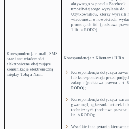
aktywnego w portalu Facebook
umożliwiającego wysyłanie do
Użytkowników, którzy wyrazili n
wiadomości o nowościach, wydar
promocjach itd. (podstawa prawna
1 lit. a RODO).
Korespondencja e-mail, SMS
Korespondencja z Klientami JURA:
oraz inne wiadomości
elektroniczne obejmujące
komunikację elektroniczną
Korespondencja dotycząca zawa
między Tobą a Nami
lub korespondencja przed podjęc
zakupie (podstawa prawna: art. 6 
RODO);
Korespondencja dotycząca waru
gwarancji, zgłaszania usterek lu
technicznych (podstawa prawna: a
lit. b RODO);
Wszelkie inne pytania kierowane