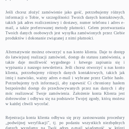
Jeśli chcesz złożyć zamówienie jako gość, potrzebujemy różnych
informacji o Tobie, w szczególności Twoich danych kontaktowych,
takich jak adres rozliczeniowy i dostawy, numer telefonu i adres e-
mail, a także preferowanej metody płatności. Celem przetwarzania
Twoich danych osobowych jest wysyłka zamówionych przez Ciebie
produktów i dokonanie związanej z nimi płatności.
Alternatywnie możesz otworzyć u nas konto klienta. Daje to dostęp
do łatwiejszej realizacji zamówień, dostęp do statusu zamówienia, a
także daje możliwość wygodnego i łatwego zapisania się i
wypisania z naszego newslettera. Jeśli chcesz otworzyć u nas konto
klienta, potrzebujemy różnych danych kontaktowych, takich jak
imię i nazwisko, ważny adres e-mail i wybrane przez Ciebie hasło.
Potrzebujemy tych informacji, aby zapewnić Ci chroniony hasłem
bezpośredni dostęp do przechowywanych przez nas danych i aby
móc realizować Twoje zamówienia. Założenie konta Klienta jest
dobrowolne i odbywa się na podstawie Twojej zgody, którą możesz
w każdej chwili wycofać.
Rejestracja konta klienta odbywa się przy zastosowaniu procedury
„podwójnej weryfikacji”, tj. po podaniu wszystkich niezbędnych
danych wysyłamy na Twój adres e-mail wiadomość, w której