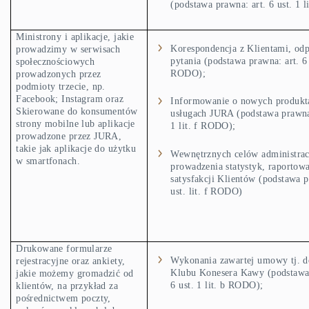
(podstawa prawna: art. 6 ust. 1 
Ministrony i aplikacje, jakie
Korespondencja z Klientami, od
prowadzimy w serwisach
pytania (podstawa prawna: art. 6 u
społecznościowych
RODO);
prowadzonych przez
podmioty trzecie, np.
Facebook; Instagram oraz
Informowanie o nowych produkt
Skierowane do konsumentów
usługach JURA (podstawa prawna:
strony mobilne lub aplikacje
1 lit. f RODO);
prowadzone przez JURA,
takie jak aplikacje do użytku
Wewnętrznych celów administrac
w smartfonach.
prowadzenia statystyk, raportowa
satysfakcji Klientów (podstawa p
ust. lit. f RODO)
Drukowane formularze
Wykonania zawartej umowy tj. d
rejestracyjne oraz ankiety,
Klubu Konesera Kawy (podstawa 
jakie możemy gromadzić od
6 ust. 1 lit. b RODO);
klientów, na przykład za
pośrednictwem poczty,