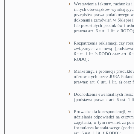
Wystawienia faktury, rachunku i 
innych obowiązków wynikającyc
przepisów prawa podatkowego w
dokonania zamówień w Sklepie 
lub pozostałych produktów i usł
prawna art. 6 ust. 1 lit. c RODO)
Rozpatrzenia reklamacji czy ros
związanych z umową (podstawa 
6 ust. 1 lit. b RODO oraz art. 6 us
RODO);
Marketingu i promocji produktów
oferowanych przez JURA Poland
prawna: art. 6 ust. 1 lit. a) ora
Dochodzenia ewentualnych roszc
(podstawa prawna: art. 6 ust. 1 
Prowadzenia korespondencji, w 
udzielania odpowiedzi na otrzy
zapytania, w tym również za po
formularza kontaktowego (podst
art. 6 ust. 1 lit. f RODO);