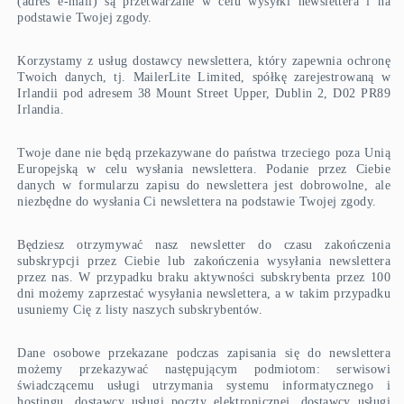
(adres e-mail) są przetwarzane w celu wysyłki newslettera i na
podstawie Twojej zgody.
Korzystamy z usług dostawcy newslettera, który zapewnia ochronę
Twoich danych, tj. MailerLite Limited, spółkę zarejestrowaną w
Irlandii pod adresem 38 Mount Street Upper, Dublin 2, D02 PR89
Irlandia.
Twoje dane nie będą przekazywane do państwa trzeciego poza Unią
Europejską w celu wysłania newslettera. Podanie przez Ciebie
danych w formularzu zapisu do newslettera jest dobrowolne, ale
niezbędne do wysłania Ci newslettera na podstawie Twojej zgody.
Będziesz otrzymywać nasz newsletter do czasu zakończenia
subskrypcji przez Ciebie lub zakończenia wysyłania newslettera
przez nas. W przypadku braku aktywności subskrybenta przez 100
dni możemy zaprzestać wysyłania newslettera, a w takim przypadku
usuniemy Cię z listy naszych subskrybentów.
Dane osobowe przekazane podczas zapisania się do newslettera
możemy przekazywać następującym podmiotom: serwisowi
świadczącemu usługi utrzymania systemu informatycznego i
hostingu, dostawcy usługi poczty elektronicznej, dostawcy usługi